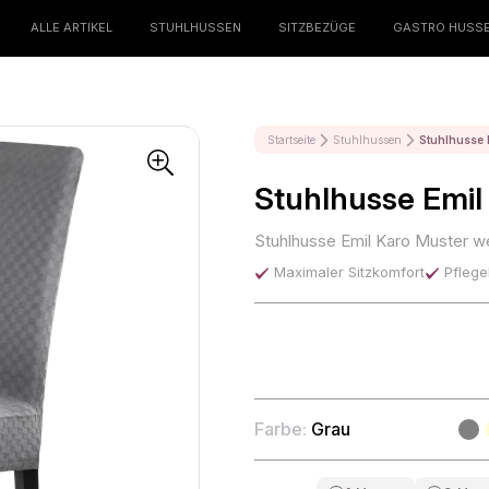
ALLE ARTIKEL
STUHLHUSSEN
SITZBEZÜGE
GASTRO HUSS
Startseite
Stuhlhussen
Stuhlhusse 
Stuhlhusse Emil
Stuhlhusse Emil Karo Muster we
Maximaler Sitzkomfort
Pflege
Farbe:
Grau