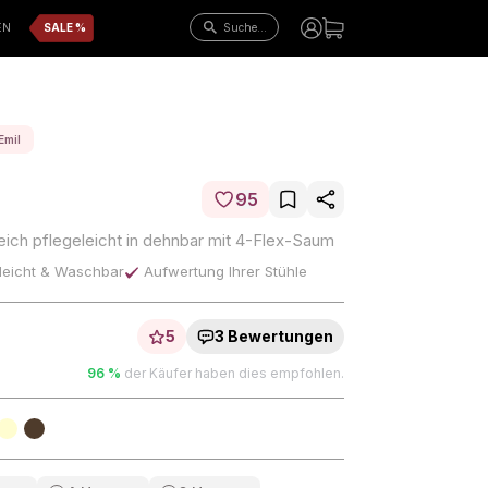
EN
Emil
95
ich pflegeleicht in dehnbar mit 4-Flex-Saum
leicht & Waschbar
Aufwertung Ihrer Stühle
5
3 Bewertungen
96 %
der Käufer haben dies empfohlen.