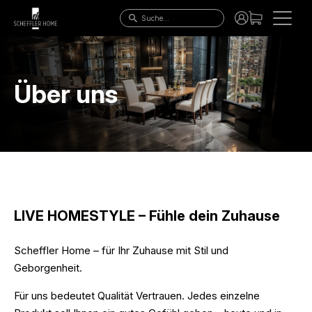
STARSEITE
ALLE ARTIKEL
Über uns
STUHLHUSSEN
SITZBEZÜGE
GASTRO HUSSEN
LIVE HOMESTYLE – Fühle dein Zuhause
Scheffler Home – für Ihr Zuhause mit Stil und
Geborgenheit.
Für uns bedeutet Qualität Vertrauen. Jedes einzelne