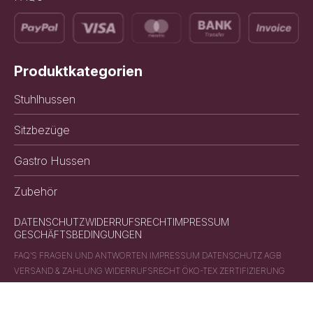
Produktkategorien
Stuhlhussen
Sitzbezüge
Gastro Hussen
Zubehör
DATENSCHUTZ
WIDERRUFSRECHT
IMPRESSUM
GESCHÄFTSBEDINGUNGEN
FAQ’S FRAGEN UND ANTWORTEN IMPRESSUM DATENSCHUTZ AGB
VERSAND & ZAHLUNG WIDERRUFSRECHT ÖKO-TEX ZERTIFIZIERUNG
VON SCHEFFLER HOME STUHLHUSSEN